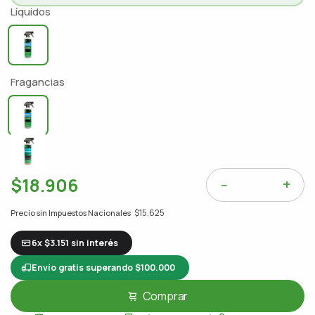
Líquidos
500ml
Fragancias
Hielo extremo
Odor
$18.906
+
−
$15.625
Precio sin Impuestos Nacionales
6x $3.151 sin interés
Envío gratis superando $100.000
Comprar