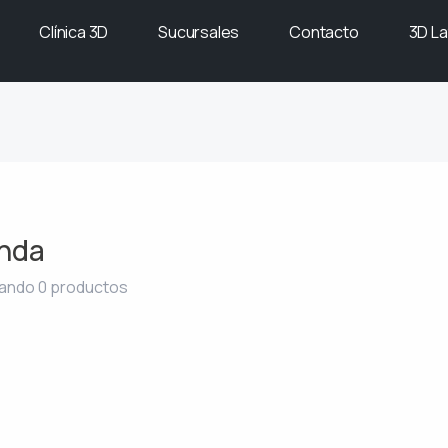
Clínica 3D
Sucursales
Contacto
3D La
nda
ando 0 productos