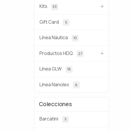
Kits
53
Gift Card
5
Línea Náutica
10
Productos HDQ
27
Línea GLW
18
Línea Nanolex
6
Colecciones
Barcatini
5