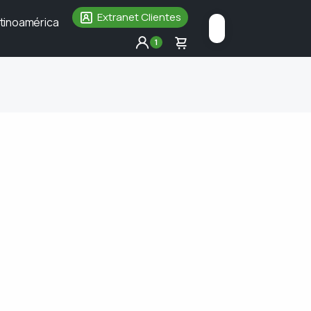
Extranet Clientes
tinoamérica
1