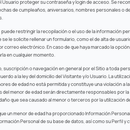
el Usuario proteger su contraseña y login de acceso. Se reco
 fechas de cumpleaños, aniversarios, nombres personales o de
s.
 puede restringir la recopilación o el uso de la información p
se le solicite rellenar un formulario, como el de alta de usua
or correo electrónico. En caso de que haya marcado la opción 
rla en cualquier momento.
so, suscripción o navegación en general por el Sitio a toda pe
erdo a la ley del domicilio del Visitante y/o Usuario. La utiliza
res de edad no está permitida y constituye una violación a la
s del menor de edad serán directamente responsables por la vi
 daño que sea causado al menor o terceros por la utilización del
a que un menor de edad ha proporcionado Información Persona
nformación Personal de su base de datos, así como su Perfil y 