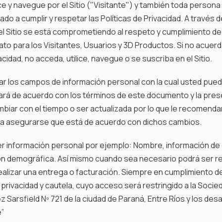
e y navegue por el Sitio ("Visitante") y también toda persona 
do a cumplir y respetar las Políticas de Privacidad. A través de
l Sitio se está comprometiendo al respeto y cumplimiento de 
ato para los Visitantes, Usuarios y 3D Productos. Si no acuerd
acidad, no acceda, utilice, navegue o se suscriba en el Sitio.
ar los campos de información personal con la cual usted pued
rá de acuerdo con los términos de este documento y la prese
ambiar con el tiempo o ser actualizada por lo que le recomend
a asegurarse que está de acuerdo con dichos cambios.
r información personal por ejemplo: Nombre, información de
ón demográfica. Así mismo cuando sea necesario podrá ser r
alizar una entrega o facturación. Siempre en cumplimiento de
privacidad y cautela, cuyo acceso será restringido a la Soci
z Sarsfield Nº 721 de la ciudad de Paraná, Entre Ríos y los desar
e”