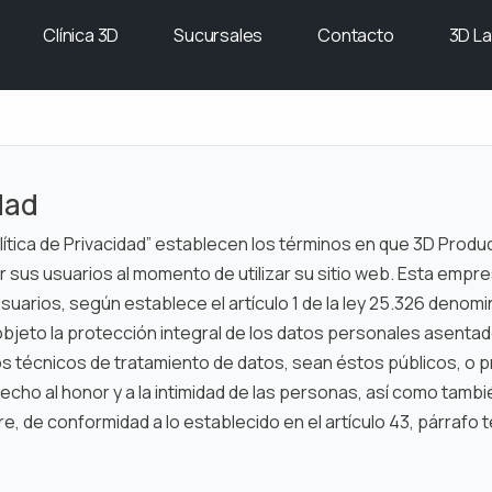
Clínica 3D
Sucursales
Contacto
3D La
dad
ítica de Privacidad” establecen los términos en que 3D Produ
r sus usuarios al momento de utilizar su sitio web. Esta emp
suarios, según establece el artículo 1 de la ley 25.326 denom
bjeto la protección integral de los datos personales asentad
s técnicos de tratamiento de datos, sean éstos públicos, o p
echo al honor y a la intimidad de las personas, así como tambi
e, de conformidad a lo establecido en el artículo 43, párrafo 