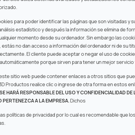
orizado.
okies para poder identificar las páginas que son visitadas y s
álisis estadístico y después la información se elimina de for
cualquier momento desde su ordenador. Sin embargo las cook
, estás no dan acceso a información del ordenador ni de su titu
directamente. El cliente puede aceptar o negar el uso de cooki
utomáticamente porque sirven para tener un mejor servicio
este sitio web puede contener enlaces a otros sitios que pued
 3D Productos realice clic o ingrese de otra forma en estos 
O SE HARÁ RESPONSABLE DEL USO Y CONFIDENCIALIDAD DE
O PERTENEZCA A LA EMPRESA.
Dichos
ias políticas de privacidad por lo cual es recomendable que l
as.