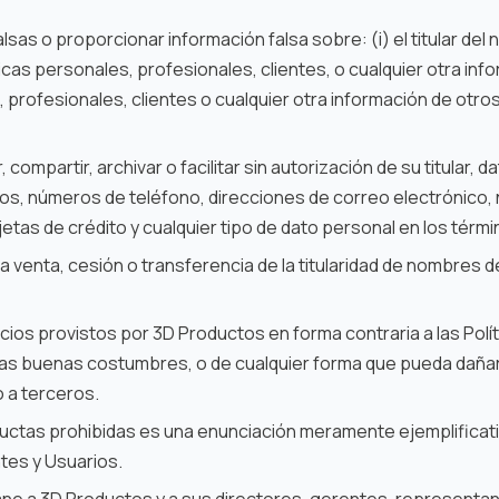
lsas o proporcionar información falsa sobre: (i) el titular del
icas personales, profesionales, clientes, o cualquier otra infor
 profesionales, clientes o cualquier otra información de otros
, compartir, archivar o facilitar sin autorización de su titular,
lios, números de teléfono, direcciones de correo electrónic
tas de crédito y cualquier tipo de dato personal en los términ
 venta, cesión o transferencia de la titularidad de nombres 
cios provistos por 3D Productos en forma contraria a las Polític
las buenas costumbres, o de cualquier forma que pueda dañar
o a terceros.
ductas prohibidas es una enunciación meramente ejemplificati
tes y Usuarios.
ne a 3D Productos y a sus directores, gerentes, representant