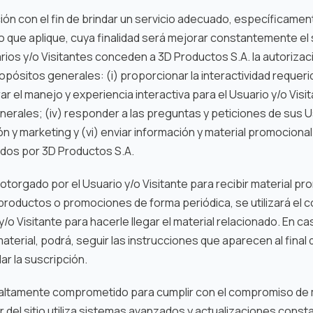
mación con el fin de brindar un servicio adecuado, específicam
o que aplique, cuya finalidad será mejorar constantemente el 
uarios y/o Visitantes conceden a 3D Productos S.A. la autorizac
opósitos generales: (i) proporcionar la interactividad requer
rar el manejo y experiencia interactiva para el Usuario y/o Visita
erales; (iv) responder a las preguntas y peticiones de sus Us
 y marketing y (vi) enviar información y material promocional
ados por 3D Productos S.A.
otorgado por el Usuario y/o Visitante para recibir material p
productos o promociones de forma periódica, se utilizará el 
/o Visitante para hacerle llegar el material relacionado. En ca
aterial, podrá, seguir las instrucciones que aparecen al final 
ar la suscripción.
 altamente comprometido para cumplir con el compromiso de 
or del sitio utiliza sistemas avanzados y actualizaciones co