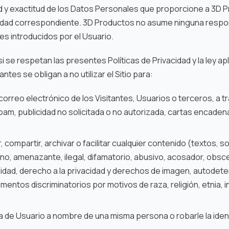
ad y exactitud de los Datos Personales que proporcione a 3D P
lidad correspondiente. 3D Productos no asume ninguna respon
es introducidos por el Usuario.
 si se respetan las presentes Políticas de Privacidad y la ley a
antes se obligan a no utilizar el Sitio para:
orreo electrónico de los Visitantes, Usuarios o terceros, a tra
spam, publicidad no solicitada o no autorizada, cartas encadena
r, compartir, archivar o facilitar cualquier contenido (textos, s
no, amenazante, ilegal, difamatorio, abusivo, acosador, obsc
imidad, derecho a la privacidad y derechos de imagen, autodet
entos discriminatorios por motivos de raza, religión, etnia, in
 de Usuario a nombre de una misma persona o robarle la ident