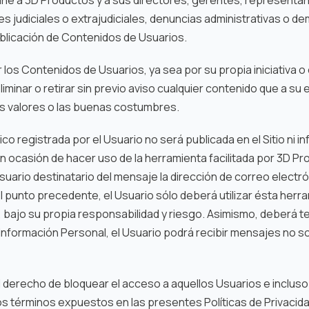
s judiciales o extrajudiciales, denuncias administrativas o 
ublicación de Contenidos de Usuarios.
 los Contenidos de Usuarios, ya sea por su propia iniciativa o
iminar o retirar sin previo aviso cualquier contenido que a su ex
 sus valores o las buenas costumbres.
co registrada por el Usuario no será publicada en el Sitio ni 
, en ocasión de hacer uso de la herramienta facilitada por 3D P
Usuario destinatario del mensaje la dirección de correo electr
 punto precedente, el Usuario sólo deberá utilizar ésta herr
io, bajo su propia responsabilidad y riesgo. Asimismo, deberá t
su Información Personal, el Usuario podrá recibir mensajes no s
 derecho de bloquear el acceso a aquellos Usuarios e incluso 
os términos expuestos en las presentes Políticas de Privacida