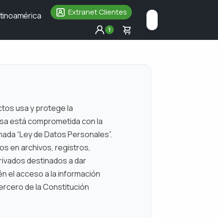
Extranet Clientes
tinoamérica
1
ctos usa y protege la
resa está comprometida con la
inada “Ley de Datos Personales”.
os en archivos, registros,
rivados destinados a dar
én el acceso a la información
tercero de la Constitución